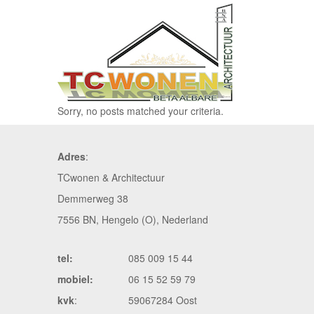
Sorry, no posts matched your criteria.
Adres
:
TCwonen & Architectuur
Demmerweg 38
7556 BN, Hengelo (O), Nederland
tel:
085 009 15 44
mobiel:
06 15 52 59 79
kvk
:
59067284 Oost