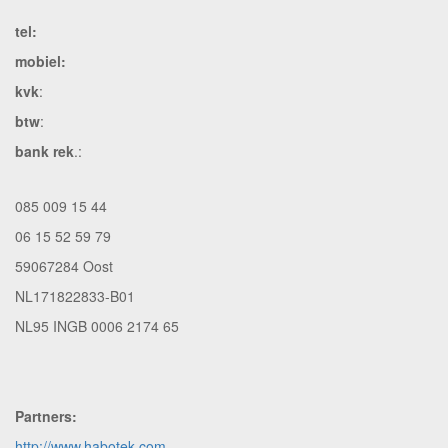
tel:
mobiel:
kvk
:
btw
:
bank rek
.:
085 009 15 44
06 15 52 59 79
59067284 Oost
NL171822833-B01
NL95 INGB 0006 2174 65
Partners:
http://www.habotek.com